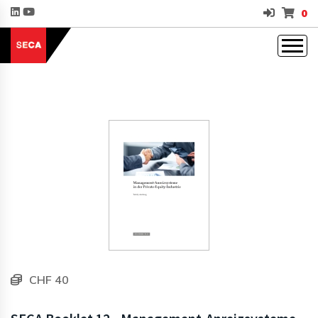
0
CHF 40