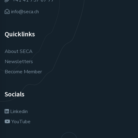
+41 41 757 67 77
info@seca.ch
Quicklinks
About SECA
Newsletters
Become Member
Socials
Linkedin
YouTube